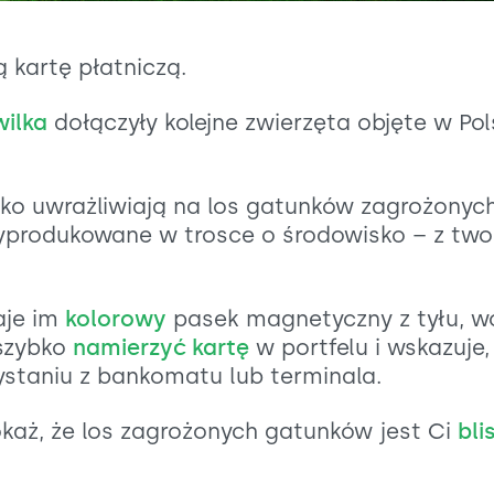
 kartę płatniczą.
wilka
dołączyły kolejne zwierzęta objęte w Po
ylko uwrażliwiają na los gatunków zagrożonyc
wyprodukowane w trosce o środowisko – z tw
aje im
kolorowy
pasek magnetyczny z tyłu, w
 szybko
namierzyć kartę
w portfelu i wskazuje,
ystaniu z bankomatu lub terminala.
okaż, że los zagrożonych gatunków jest Ci
bli