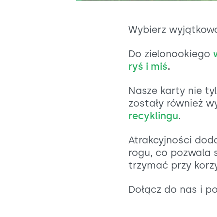
Wybierz wyjątkową
Do zielonookiego
ryś i miś
.
Nasze karty nie t
zostały również 
recyklingu
.
Atrakcyjności dod
rogu, co pozwala
trzymać przy korz
Dołącz do nas i p