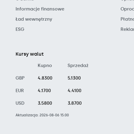
Informacje finansowe
Oproc
Ład wewnętrzny
Płatn
ESG
Rekla
Kursy walut
Kupno
Sprzedaż
GBP
4.8300
5.1300
EUR
4.1700
4.4100
USD
3.5800
3.8700
Aktualizacja: 2026-08-06 15:00