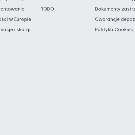
entowanie
RODO
Dokumenty zastr
ości w Europie
Gwarancje depo
macje i skargi
Polityka Cookies