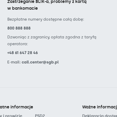
Zastrzeganie BLIK-a, problemy z kartą
w bankomacie
Bezpłatne numery dostępne całą dobę:
800 888 888
Dzwoniąc z zagranicy, opłata zgodna z taryfą
operatora:
+48 61 647 28 46
E-mail:
call.center@sgb.pl
atne informacje
Ważne informac
y i prowizje
PSD2
Deklaracja dostę