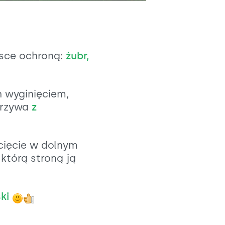
lsce ochroną:
żubr,
h wyginięciem,
orzywa
z
cięcie w dolnym
 którą stroną ją
ski