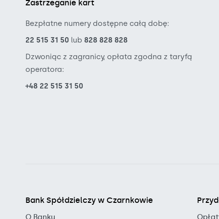
Zastrzeganie kart
Bezpłatne numery dostępne całą dobę:
22 515 31 50
lub
828 828 828
Dzwoniąc z zagranicy, opłata zgodna z taryfą
operatora:
+48 22 515 31 50
Bank Spółdzielczy w Czarnkowie
Przyd
O Banku
Opłat