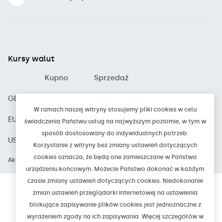
Kursy walut
Kupno
Sprzedaż
GBP
4.8300
5.1300
W ramach naszej witryny stosujemy pliki cookies w celu
EUR
4.1800
4.4200
świadczenia Państwu usług na najwyższym poziomie, w tym w
sposób dostosowany do indywidualnych potrzeb.
USD
3.5900
3.8800
Korzystanie z witryny bez zmiany ustawień dotyczących
cookies oznacza, że będą one zamieszczane w Państwa
Aktualizacja: 2026-08-07 15:50
urządzeniu końcowym. Możecie Państwo dokonać w każdym
czasie zmiany ustawień dotyczących cookies. Niedokonanie
zmian ustawień przeglądarki internetowej na ustawienia
© Bank Spółdzielczy w Czarnkowie
blokujące zapisywanie plików cookies jest jednoznaczne z
NIP: 763-00-14-728
REGON: 000504947
wyrażeniem zgody na ich zapisywania. Więcej szczegółów w