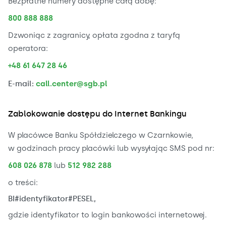
Bezpłatne numery dostępne całą dobę:
800 888 888
Dzwoniąc z zagranicy, opłata zgodna z taryfą
operatora:
+48 61 647 28 46
E-mail:
call.center@sgb.pl
Zablokowanie dostępu do Internet Bankingu
W placówce Banku Spółdzielczego w Czarnkowie,
w godzinach pracy placówki lub wysyłając SMS pod nr:
608 026 878
lub
512 982 288
o treści:
BI#identyfikator#PESEL,
gdzie identyfikator to login bankowości internetowej.