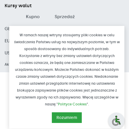
Kursy walut
Kupno
Sprzedaż
GBP
4.8300
5.1300
W ramach naszej witryny stosujemy pliki cookies w celu
EUR
4.1700
4.4100
świadczenia Państwu usług na najwyższym poziomie, w tym w
sposób dostosowany do indywidualnych potrzeb.
USD
3.5800
3.8700
Korzystanie z witryny bez zmiany ustawień dotyczących
cookies oznacza, że będą one zamieszczane w Państwa
Aktualizacja: 2026-08-06 12:00
urządzeniu końcowym. Możecie Państwo dokonać w każdym
czasie zmiany ustawień dotyczących cookies. Niedokonanie
zmian ustawień przeglądarki internetowej na ustawienia
© Bank Spółdzielczy w Czarnkowie
blokujące zapisywanie plików cookies jest jednoznaczne z
NIP: 763-00-14-728
REGON: 000504947
wyrażeniem zgody na ich zapisywania. Więcej szczegółów w
naszej "
Polityce Cookies
".
KRS: 0000063859
SWIFT: GBWCPLPP
Adres do doręczeń
Rozumiem
elektronicznych: AE:PL-98168-
21567-HHCFF-26