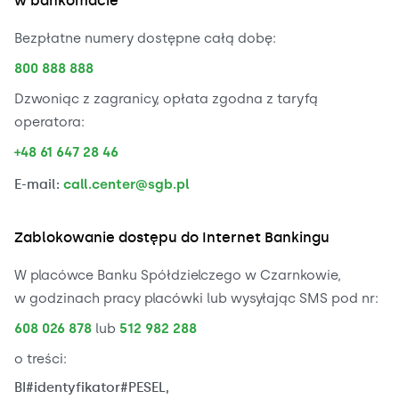
w bankomacie
Bezpłatne numery dostępne całą dobę:
800 888 888
Dzwoniąc z zagranicy, opłata zgodna z taryfą
operatora:
+48 61 647 28 46
E-mail:
call.center@sgb.pl
Zablokowanie dostępu do Internet Bankingu
W placówce Banku Spółdzielczego w Czarnkowie,
w godzinach pracy placówki lub wysyłając SMS pod nr:
608 026 878
lub
512 982 288
o treści:
BI#identyfikator#PESEL,