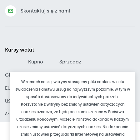
Skontaktuj się z nami
Kursy walut
Kupno
Sprzedaż
GBP
4.8300
5.1300
W ramach naszej witryny stosujemy pliki cookies w celu
EUR
4.1800
4.4200
świadczenia Państwu usług na najwyższym poziomie, w tym w
sposób dostosowany do indywidualnych potrzeb.
USD
3.5900
3.8800
Korzystanie z witryny bez zmiany ustawień dotyczących
cookies oznacza, że będą one zamieszczane w Państwa
Aktualizacja: 2026-08-07 15:50
urządzeniu końcowym. Możecie Państwo dokonać w każdym
czasie zmiany ustawień dotyczących cookies. Niedokonanie
zmian ustawień przeglądarki internetowej na ustawienia
© Bank Spółdzielczy w Czarnkowie