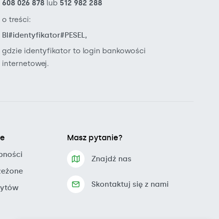
608 026 878
lub
512 982 288
o treści:
BI#identyfikator#PESEL,
gdzie identyfikator to login bankowości
internetowej.
je
Masz pytanie?
pności
Znajdź nas
zeżone
Skontaktuj się z nami
zytów