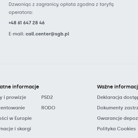
Dzwoniąc z zagranicy, opłata zgodna z taryfą
operatora:
+48 61 647 28 46
E-mail:
call.center@sgb.pl
atne informacje
Ważne informac
y i prowizje
PSD2
Deklaracja dostę
entowanie
RODO
Dokumenty zastr
ości w Europie
Gwarancje depo
macje i skargi
Polityka Cookies