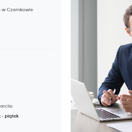
o w Czarnkowie
arcia:
 - piątek